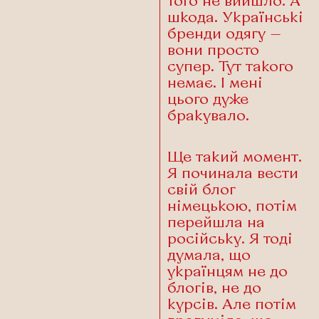
того не вийшло. А
шкода. Українські
бренди одягу —
вони просто
супер. Тут такого
немає. І мені
цього дуже
бракувало.
Ще такий момент.
Я починала вести
свій блог
німецькою, потім
перейшла на
російську. Я тоді
думала, що
українцям не до
блогів, не до
курсів. Але потім