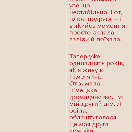
усе ще
нестабільно. І от,
плюс подруга — і
в якийсь момент я
просто склала
валізи й поїхала.
Тепер уже
одинадцять років,
як я живу в
Німеччині.
Отримала
німецьке
громадянство. Тут
мій другий дім. Я
осіла,
облаштувалася.
Це моя друга
домівка.