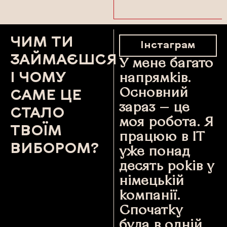
ЧИМ ТИ
Інстаграм
ЗАЙМАЄШСЯ
У мене багато
І ЧОМУ
напрямків.
Основний
САМЕ ЦЕ
зараз — це
СТАЛО
моя робота. Я
ТВОЇМ
працюю в ІТ
ВИБОРОМ?
уже понад
десять років у
німецькій
компанії.
Спочатку
була в одній,