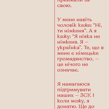
приймали за
свою.
У мене навіть
чоловік каже: “Ні,
ти німкеня”. А я
кажу: “Я ніяка не
німкеня. Я —
українка”. Те, що в
мене є німецьке
громадянство, —
це нічого не
означає.
Я намагаюся
підтримувати
наших — ЗСУ. І
коли можу, я
донатю. Ще до