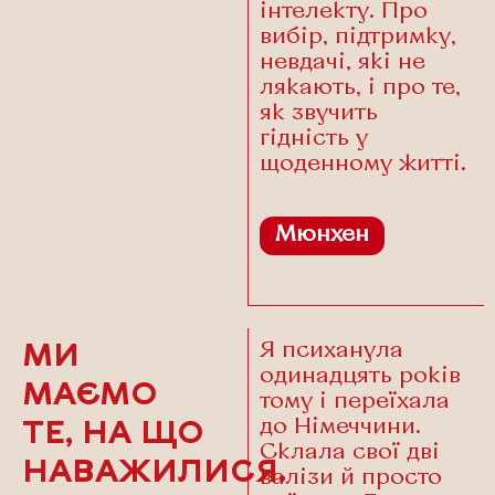
інтелекту. Про
вибір, підтримку,
невдачі, які не
лякають, і про те,
як звучить
гідність у
щоденному житті.
Мюнхен
Я психанула
МИ
одинадцять років
МАЄМО
тому і переїхала
до Німеччини.
ТЕ, НА ЩО
Склала свої дві
НАВАЖИЛИСЯ.
валізи й просто