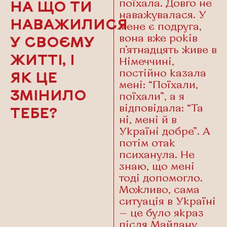
поїхала. Довго не
НА ЩО ТИ
наважувалася. У
НАВАЖИЛИСЯ
мене є подруга,
вона вже років
У СВОЄМУ
п’ятнадцять живе в
ЖИТТІ, І
Німеччині,
постійно казала
ЯК ЦЕ
мені: “Поїхали,
ЗМІНИЛО
поїхали”, а я
відповідала: “Та
ТЕБЕ?
ні, мені й в
Україні добре”. А
потім отак
психанула. Не
знаю, що мені
тоді допомогло.
Можливо, сама
ситуація в Україні
— це було якраз
після Майдану,