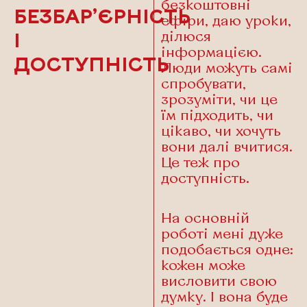
безкоштовні
БЕЗБАР’ЄРНІСТЬ
ефіри, даю уроки,
ділюся
І
інформацією.
ДОСТУПНІСТЬ
Люди можуть самі
спробувати,
зрозуміти, чи це
їм підходить, чи
цікаво, чи хочуть
вони далі вчитися.
Це теж про
доступність.
На основній
роботі мені дуже
подобається одне:
кожен може
висловити свою
думку. І вона буде