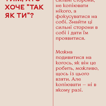
сильні сторони,
не копіювати
ХОЧЕ "ТАК
нікого, а
ЯК ТИ"?
фокусуватися на
собі. Знайти ці
сильні сторони в
собі і дати їм
проявитися.
Можна
подивитися на
когось, як він це
робить, можливо,
щось із цього
взяти. Але
копіювати — ні в
якому разі.