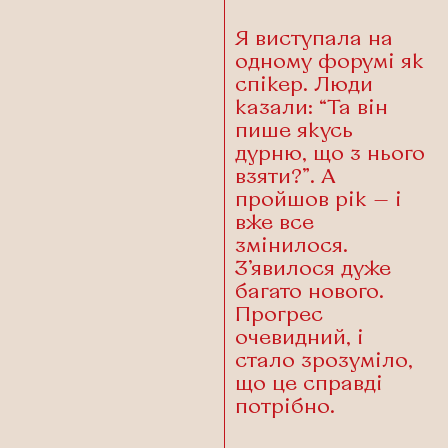
Я виступала на
одному форумі як
спікер. Люди
казали: “Та він
пише якусь
дурню, що з нього
взяти?”. А
пройшов рік — і
вже все
змінилося.
З’явилося дуже
багато нового.
Прогрес
очевидний, і
стало зрозуміло,
що це справді
потрібно.