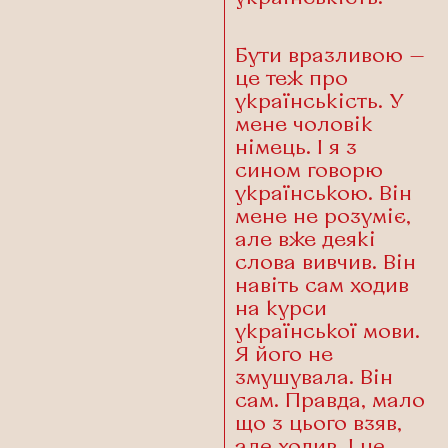
Бути вразливою —
це теж про
українськість. У
мене чоловік
німець. І я з
сином говорю
українською. Він
мене не розуміє,
але вже деякі
слова вивчив. Він
навіть сам ходив
на курси
української мови.
Я його не
змушувала. Він
сам. Правда, мало
що з цього взяв,
але ходив. І це