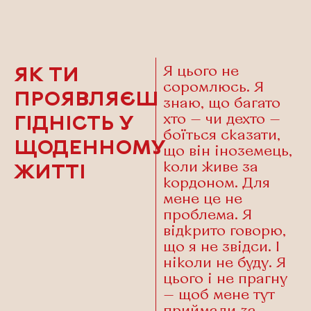
Я цього не
ЯК ТИ
соромлюсь. Я
ПРОЯВЛЯЄШ
знаю, що багато
хто — чи дехто —
ГІДНІСТЬ У
боїться сказати,
ЩОДЕННОМУ
що він іноземець,
коли живе за
ЖИТТІ
кордоном. Для
мене це не
проблема. Я
відкрито говорю,
що я не звідси. І
ніколи не буду. Я
цього і не прагну
— щоб мене тут