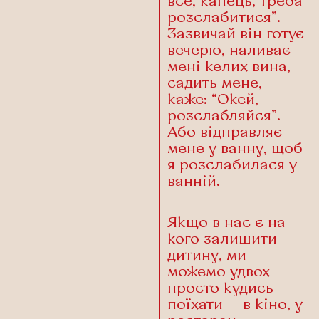
все, капець, треба
розслабитися”.
Зазвичай він готує
вечерю, наливає
мені келих вина,
садить мене,
каже: “Окей,
розслабляйся”.
Або відправляє
мене у ванну, щоб
я розслабилася у
ванній.
Якщо в нас є на
кого залишити
дитину, ми
можемо удвох
просто кудись
поїхати — в кіно, у