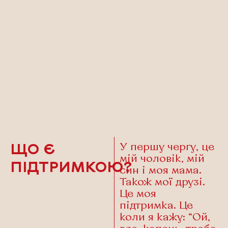
У першу чергу, це
ЩО Є
мій чоловік, мій
ПІДТРИМКОЮ?
син і моя мама.
Також мої друзі.
Це моя
підтримка.
Це
коли я кажу: “Ой,