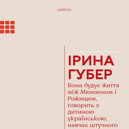
ІРИНА
ГУБЕР
Вона будує життя
між Мюнхеном і
Рожищем,
говорить з
дитиною
українською,
навчає штучного