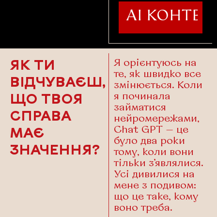
I CREATOR | АI КОНТЕНТ •
Я орієнтуюсь на
ЯК ТИ
те, як швидко все
ВІДЧУВАЄШ,
змінюється. Коли
я починала
ЩО ТВОЯ
займатися
СПРАВА
нейромережами,
Chat GPT — це
МАЄ
було два роки
ЗНАЧЕННЯ?
тому, коли вони
тільки з’являлися.
Усі дивилися на
мене з подивом:
що це таке, кому
воно треба.