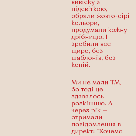
вивіску з
підсвіткою,
обрали жовто-сірі
кольори,
продумали кожну
дрібницю. І
зробили все
щиро, без
шаблонів, без
копій.
Ми не мали ТМ,
бо тоді це
здавалось
розкішшю. А
через рік —
отримали
повідомлення в
директ: “Хочемо