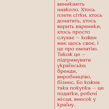
виникають
навколо. Хтось
плете сітки, хтось
донатить, хтось
варить вареники,
хтось просто
слухає — кожен
має щось своє, і
це про емпатію.
Також це —
підтримувати
українське:
бренди,
виробництво,
бізнес. Бо кожна
така покупка — це
податки, робочі
місця, внесок у
країну.