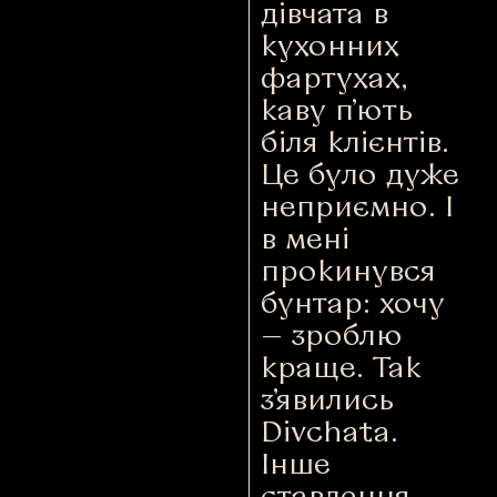
дівчата в
кухонних
фартухах,
каву п’ють
біля клієнтів.
Це було дуже
неприємно. І
в мені
прокинувся
бунтар: хочу
— зроблю
краще. Так
з’явились
Divchata.
Інше