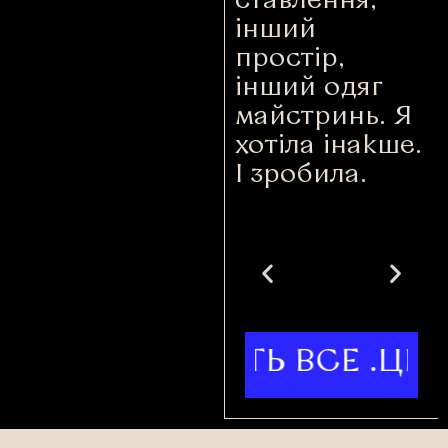
ставлення,
інший
простір,
інший одяг
майстринь. Я
хотіла інакше.
І зробила.
ATA МОЖУТЬ ВСЕ .ЦІ DIVC