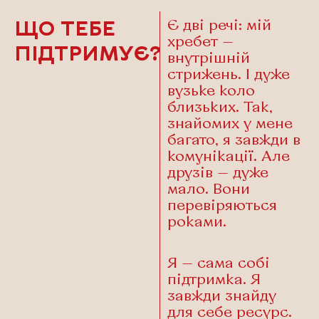
Є дві речі: мій
ЩО ТЕБЕ
хребет —
ПІДТРИМУЄ?
внутрішній
стрижень. І дуже
вузьке коло
близьких. Так,
знайомих у мене
багато, я завжди в
комунікації. Але
друзів — дуже
мало. Вони
перевіряються
роками.
Я — сама собі
підтримка. Я
завжди знайду
для себе ресурс.