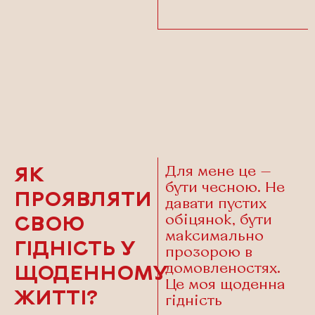
Для мене це —
ЯК
бути чесною. Не
ПРОЯВЛЯТИ
давати пустих
обіцянок, бути
СВОЮ
максимально
ГІДНІСТЬ У
прозорою в
домовленостях.
ЩОДЕННОМУ
Це моя щоденна
ЖИТТІ?
гідність