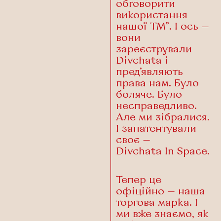
обговорити
використання
нашої ТМ”. І ось —
вони
зареєстрували
Divchata і
пред’являють
права нам. Було
боляче. Було
несправедливо.
Але ми зібралися.
І запатентували
своє —
Divchata In Space.
Тепер це
офіційно — наша
торгова марка. І
ми вже знаємо, як