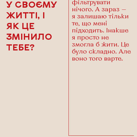
фільтрувати
У СВОЄМУ
нічого. А зараз —
ЖИТТІ, І
я залишаю тільки
те, що мені
ЯК ЦЕ
підходить. Інакше
ЗМІНИЛО
я просто не
змогла б жити. Це
ТЕБЕ?
було складно. Але
воно того варте.