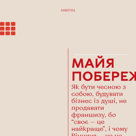
МАЙЯ
ПОБЕРЕ
Як бути чесною з
собою, будувати
бізнес із душі, не
продавати
франшизу, бо
“своє — це
найкраще”, і чому