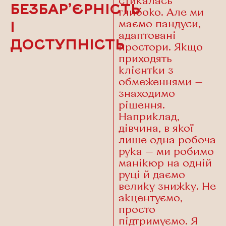
стикалась
БЕЗБАР’ЄРНІСТЬ
глибоко. Але ми
маємо пандуси,
І
адаптовані
ДОСТУПНІСТЬ
простори. Якщо
приходять
клієнтки з
обмеженнями —
знаходимо
рішення.
Наприклад,
дівчина, в якої
лише одна робоча
рука — ми робимо
манікюр на одній
руці й даємо
велику знижку. Не
акцентуємо,
просто
підтримуємо. Я