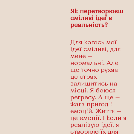
Як перетворюєш
сміливі ідеї в
реальність?
Для когось мої
ідеї сміливі, для
мене —
нормальні. Але
що точно рухає —
це страх
залишитись на
місці. Я боюся
регресу. А ще —
жага пригод і
емоцій. Життя —
це емоції. І коли я
реалізую ідеї, я
створюю їх для