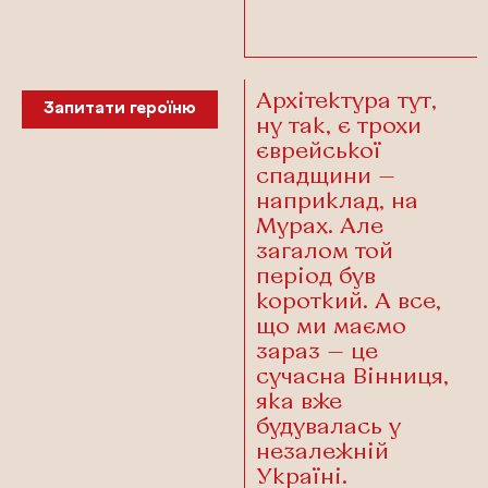
Архітектура тут,
Запитати героїню
ну так, є трохи
єврейської
спадщини —
наприклад, на
Мурах. Але
загалом той
період був
короткий. А все,
що ми маємо
зараз — це
сучасна Вінниця,
яка вже
будувалась у
незалежній
Україні.