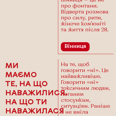
Вінниця — це не
про фонтани.
Відверта розмова
про силу, ритм,
жіноче ком’юніті
та життя після 28.
Вінниця
На те, щоб
МИ
говорити «ні». Це
МАЄМО
найважливіше.
Говорити «ні»
ТЕ, НА ЩО
токсичним людям,
НАВАЖИЛИСЯ.
поганим
стосункам,
НА ЩО ТИ
ситуаціям. Раніше
НАВАЖИЛАСЯ
я не вміла