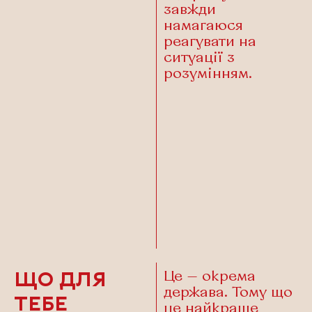
завжди
намагаюся
реагувати на
ситуації з
розумінням.
Це — окрема
ЩО ДЛЯ
держава. Тому що
ТЕБЕ
це найкраще