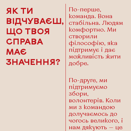
По-перше,
ЯК ТИ
команда. Вона
ВІДЧУВАЄШ,
стабільна. Людям
комфортно. Ми
ЩО ТВОЯ
створили
СПРАВА
філософію, яка
підтримує і дає
МАЄ
можливість жити
ЗНАЧЕННЯ?
добре.
По-друге, ми
підтримуємо
збори,
волонтерів. Коли
ми з командою
долучаємось до
чогось великого, і
нам дякують — це