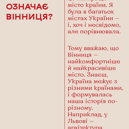
місто країни. Я
ОЗНАЧАЄ
була в багатьох
ВІННИЦЯ?
містах України —
і, хоч і несвідомо,
але порівнювала.
Тому вважаю, що
Вінниця —
найкомфортніше
й найкрасивіше
місто. Знаєш,
Україна межує з
різними країнами,
і формувалась
наша історія по-
різному.
Наприклад, у
Львові —
архітектура