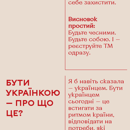
себе захистити.
Висновок
простий:
Будьте чесними.
Будьте собою. І —
реєструйте ТМ
одразу.
Я б навіть сказала
БУТИ
— українцем. Бути
УКРАЇНКОЮ
українцем
сьогодні — це
— ПРО ЩО
встигати за
ЦЕ?
ритмом країни,
відповідати на
потреби, які