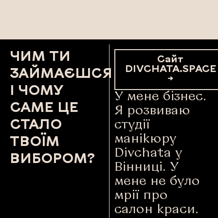
ЧИМ ТИ
Сайт
DIVCHATA.SPACE
ЗАЙМАЄШСЯ
→
І ЧОМУ
У мене бізнес.
САМЕ ЦЕ
Я розвиваю
СТАЛО
студії
манікюру
ТВОЇМ
Divchata у
ВИБОРОМ?
Вінниці. У
мене не було
мрії про
салон краси.