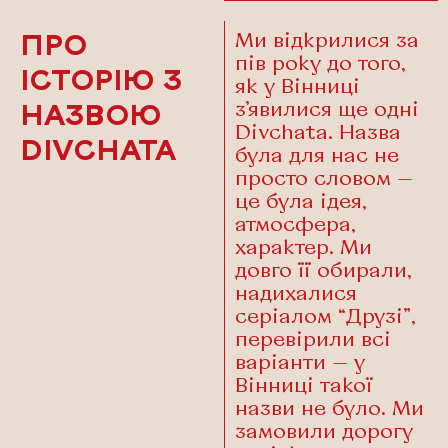
Ми відкрилися за
ПРО
пів року до того,
ІСТОРІЮ З
як у Вінниці
з’явилися ще одні
НАЗВОЮ
Divchata. Назва
DIVCHATA
була для нас не
просто словом —
це була ідея,
атмосфера,
характер. Ми
довго її обирали,
надихалися
серіалом “Друзі”,
перевірили всі
варіанти — у
Вінниці такої
назви не було. Ми
замовили дорогу