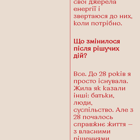
свої джерела
енергії і
звертаюся до них,
коли потрібно.
Що змінилося
після рішучих
дій?
Все. До 28 років я
просто існувала.
Жила як казали
інші: батьки,
люди,
суспільство. Але з
28 почалось
справжнє життя —
з власними
рішеннями,