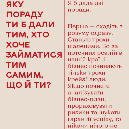
Я б дала дві
ЯКУ
поради.
ПОРАДУ
ТИ Б ДАЛИ
Перша — сходіть з
розуму одразу.
ТИМ, ХТО
Станьте трохи
ХОЧЕ
шаленими. Бо за
поточних реалій в
ЗАЙМАТИСЯ
нашій країні
ТИМ
бізнес починають
тільки трохи
САМИМ,
крейзі люди.
ЩО Й ТИ?
Якщо почнете
аналізувати
бізнес-план,
прораховувати
ризики та шукати
гарантії успіху, то
ніколи нічого не