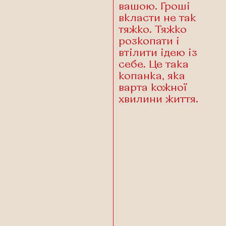
вашою. Гроші
вкласти не так
тяжко. Тяжко
розкопати і
втілити ідею із
себе. Це така
копанка, яка
варта кожної
хвилини життя.