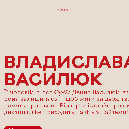
ВЛАДИСЛАВ
ВАСИЛЮК
Її чоловік, пілот Су-27 Денис Василюк, з
Вона залишилась — щоб жити за двох, тво
пам’ять про нього. Відверта історія про с
дихання, яке приходить навіть у найтемн