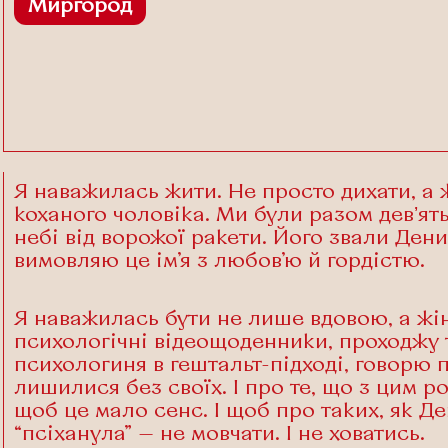
Миргород
Я наважилась жити. Не просто дихати, а ж
коханого чоловіка. Ми були разом девʼять 
небі від ворожої ракети. Його звали Дени
вимовляю це ім’я з любов’ю й гордістю.
Я наважилась бути не лише вдовою, а жін
психологічні відеощоденники, проходжу
психологиня в гештальт-підході, говорю пр
лишилися без своїх. І про те, що з цим р
щоб це мало сенс. І щоб про таких, як Де
“псіханула” — не мовчати. І не ховатись.