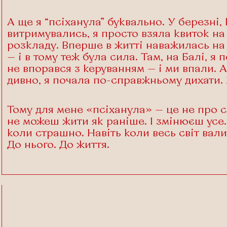
А ще я “псіханула” буквально. У березні,
витримувались, я просто взяла квиток на 
розкладу. Вперше в житті наважилась на 
— і в тому теж була сила. Там, на Балі, я
не впорався з керуванням — і ми впали. А
дивно, я почала по-справжньому дихати.
Тому для мене «псіханула» — це не про сл
не можеш жити як раніше. І змінюєш усе.
коли страшно. Навіть коли весь світ вали
До нього. До життя.