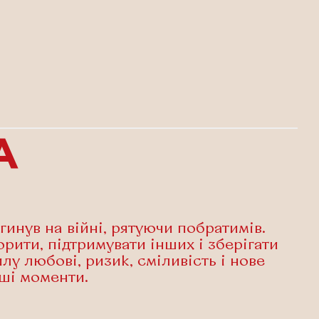
А
агинув на війні, рятуючи побратимів.
рити, підтримувати інших і зберігати
илу любові, ризик, сміливість і нове
іші моменти.