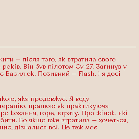
ити — після того, як втратила свого
років. Він був пілотом Су-27. Загинув у
с Василюк. Позивний — Flash. І я досі
кою, яка продовжує. Я веду
 терапію, працюю як практикуюча
о кохання, горе, втрату. Про жінок, які
обити. Бо якщо вже втратила — хочеться,
нис, дізналися всі. Це теж моє