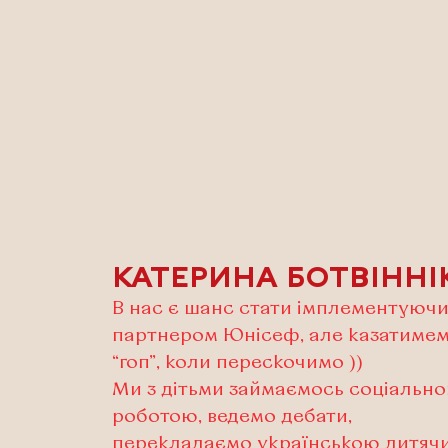
КАТЕРИНА БОТВІННІ
В нас є шанс стати імплементуюч
партнером Юнісеф, але казатиме
“гоп”, коли перескочимо ))
Ми з дітьми займаємось соціальн
роботою, ведемо дебати,
перекладаємо українською дитяч