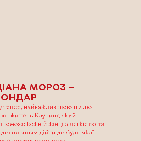
ДІАНА МОРОЗ –
БОНДАР
ідтепер, найважливішою ціллю
ого життя є Коучинг, який
опоможе кожній жінці з легкістю та
адоволенням дійти до будь-якої