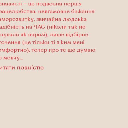
енависті – це подвоєна порція
рацелюбства, невгамовне бажання
аморозвитку, звичайна людська
адібність на ЧАС (ніколи так не
інувала як наразі), лише відбірне
точення (це тільки ті з ким мені
омфортно), тепер про те що думаю
е мовчу…
итати повністю